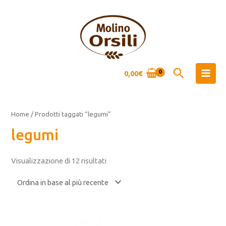
Vai
al
contenuto
Cerca
0,00
€
Ordina
in
base
Home
/ Prodotti taggati “legumi”
al
più
legumi
recente
Visualizzazione di 12 risultati