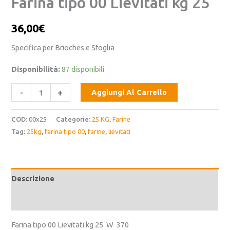
Farina tipo 00 Lievitati kg 25
36,00
€
Specifica per Brioches e Sfoglia
Disponibilità:
87 disponibili
-
+
Aggiungi Al Carrello
COD:
00x25
Categorie:
25 KG
,
Farine
Tag:
25kg
,
farina tipo 00
,
farine
,
lievitati
Descrizione
Informazioni aggiuntive
Farina tipo 00 Lievitati kg 25 W 370